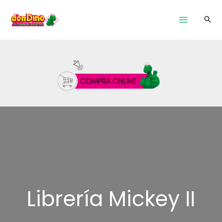
Ir
al
contenido
Librería Mickey II