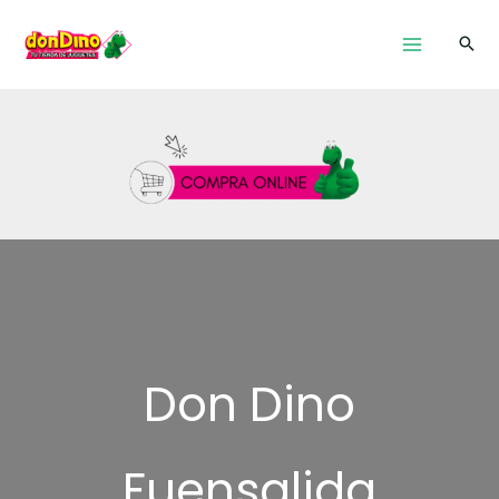
Ir
al
contenido
Don Dino
Fuensalida