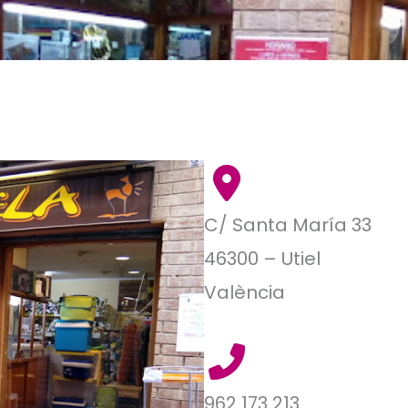
C/ Santa María 33
46300 – Utiel
València
962 173 213